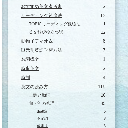
おすすめ英文参考書
2
リーディング勉強法
13
TOEICリーディング勉強法
1
英文解釈役立つ話
12
動物イディオム
6
単元別英語学習方法
7
名詞構文
1
時事英文
2
時制
4
英文の読み方
119
主語と動詞
10
句・節の処理
45
that節
5
不定詞
8
仮定法
3