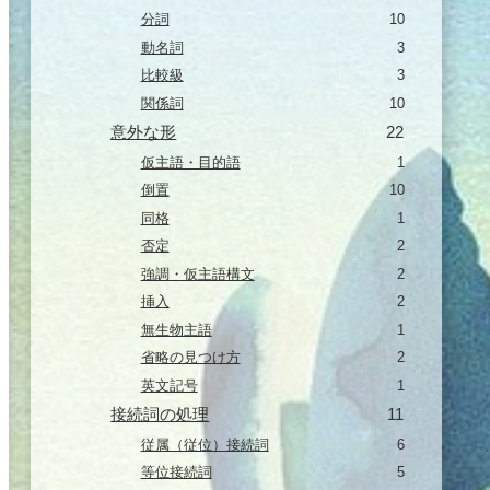
分詞
10
動名詞
3
比較級
3
関係詞
10
意外な形
22
仮主語・目的語
1
倒置
10
同格
1
否定
2
強調・仮主語構文
2
挿入
2
無生物主語
1
省略の見つけ方
2
英文記号
1
接続詞の処理
11
従属（従位）接続詞
6
等位接続詞
5