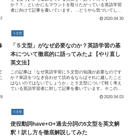
か？？」といかにもマウントを取りたがっている英語学習
者に向けて記事を書いています。…どうやら気づいてしま
ったようですね（笑）というのも通常形
07
2020.04.30
５文型
修
「５文型」がなぜ必要なのか？英語学習の基
本について徹底的に語ってみたよ【やり直し
英文法】
て
この記事は「なぜ英語学習に５文型の知識が必要なのです
こ
か？単語をつなぎ合わせて読めるならばそれに越したこと
ン
はないのではないでしょうか」と５文型について軽く考え
ている英語学習者に対して記事を書いています。※この記
事は「まこちょの大人のためのやり
19
2020.04.03
５文型
使役動詞have+O+過去分詞の5文型を英文解
釈！訳し方を徹底解説してみた