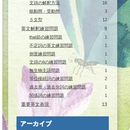
文頭の解釈方法
16
能動態・受動態
3
５文型
12
英文解釈練習問題
9
that節の練習問題
1
不定詞の英文練習問題
1
倒置練習問題
1
文頭のItの練習問題
1
無生物主語問題
1
等位接続詞の練習問題
2
過去形・過去分詞の練習問題
1
関係詞の練習問題
1
重要英文表現
13
アーカイブ