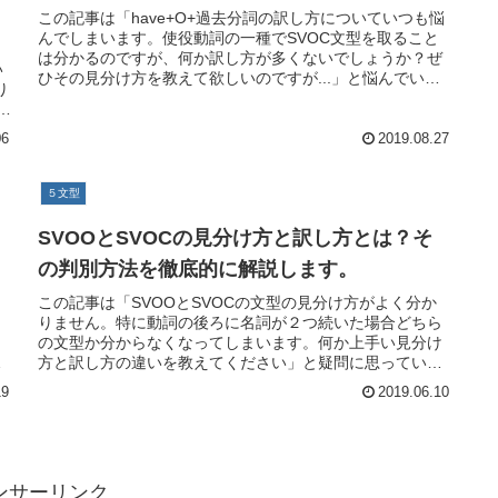
この記事は「have+O+過去分詞の訳し方についていつも悩
んでしまいます。使役動詞の一種でSVOC文型を取ること
は分かるのですが、何か訳し方が多くないでしょうか？ぜ
い
ひその見分け方を教えて欲しいのですが...」と悩んでいる
り
英文リーディング学習
各
06
2019.08.27
５文型
SVOOとSVOCの見分け方と訳し方とは？そ
の判別方法を徹底的に解説します。
この記事は「SVOOとSVOCの文型の見分け方がよく分か
りません。特に動詞の後ろに名詞が２つ続いた場合どちら
の文型か分からなくなってしまいます。何か上手い見分け
よ
方と訳し方の違いを教えてください」と疑問に思っている
英語リーディング学習者に向け
19
2019.06.10
ンサーリンク