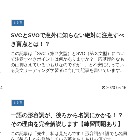
５文型
る
SVCとSVOで意外に知らない絶対に注意すべ
き盲点とは！？
この記事は「SVC（第２文型）とSVO（第３文型）につい
て注意すべきポイントは何かありますか？一応基礎的なも
使
のは押さえているつもりなのですが...」と不安になってい
見
る英文リーディング学習者に向けて記事を書いています。
デ
14
2020.05.16
５文型
い
一語の形容詞が、後ろから名詞にかかる！？
その理由を完全解説します【練習問題あり】
方
この記事は「先生、私は見たんです！形容詞が1語でも名詞
を【後ろ】から修飾している英文を！ありゃ何です