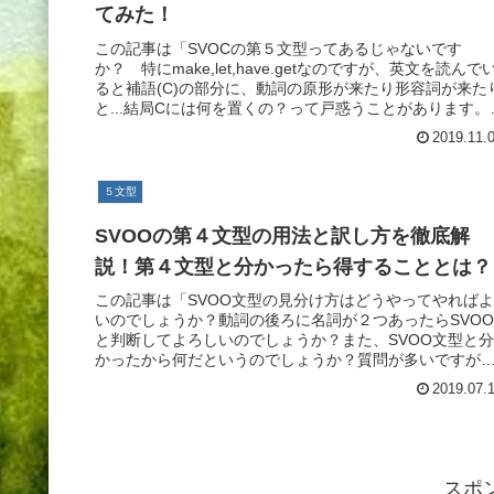
てみた！
この記事は「SVOCの第５文型ってあるじゃないです
か？ 特にmake,let,have.getなのですが、英文を読んで
ると補語(C)の部分に、動詞の原形が来たり形容詞が来た
と...結局Cには何を置くの？って戸惑うことがあります。
動詞ご
2019.11.
５文型
SVOOの第４文型の用法と訳し方を徹底解
説！第４文型と分かったら得することとは？
この記事は「SVOO文型の見分け方はどうやってやればよ
いのでしょうか？動詞の後ろに名詞が２つあったらSVOO
と判断してよろしいのでしょうか？また、SVOO文型と分
かったから何だというのでしょうか？質問が多いですが
ろしくお願いします」とSV
2019.07.
スポ